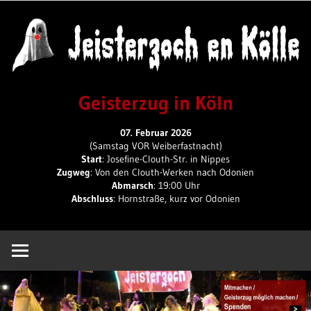
Skip
to
content
Geisterzug
Geisterzug in Köln
in
07. Februar 2026
(Samstag VOR Weiberfastnacht)
Start
: Josefine-Clouth-Str. in Nippes
Zugweg
: Von den Clouth-Werken nach Odonien
Köln
Abmarsch
: 19:00 Uhr
Abschluss
: Hornstraße, kurz vor Odonien