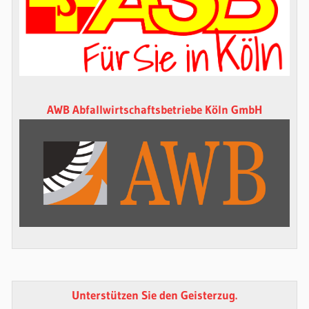
AWB Abfallwirtschaftsbetriebe Köln GmbH
Unterstützen Sie den Geisterzug.