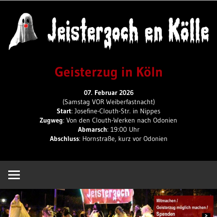
Skip
to
content
Geisterzug
Geisterzug in Köln
in
07. Februar 2026
(Samstag VOR Weiberfastnacht)
Start
: Josefine-Clouth-Str. in Nippes
Zugweg
: Von den Clouth-Werken nach Odonien
Köln
Abmarsch
: 19:00 Uhr
Abschluss
: Hornstraße, kurz vor Odonien