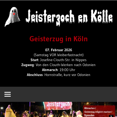
Skip
to
content
Geisterzug
Geisterzug in Köln
in
07. Februar 2026
(Samstag VOR Weiberfastnacht)
Start
: Josefine-Clouth-Str. in Nippes
Zugweg
: Von den Clouth-Werken nach Odonien
Köln
Abmarsch
: 19:00 Uhr
Abschluss
: Hornstraße, kurz vor Odonien